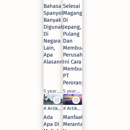
Bahasa
Selesai
Spanyol
Magang
Banyak
Di
Digunakan
Jepang,
Di
Pulang
Negara
Dan
Lain,
Membuat
Apa
Perusahaan.
Alasannya?
Ini Cara
Membuat
PT
Perorangan
5 years ago
5 years ago
Ada
Manfaat
Apa Di
Merantau