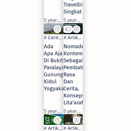
Travelling
Singkat
5 years ago
5 years ago
Ada
Nomaden
Apa Aja
Kontemporer
Di Bukit
Sebagai
Paralayang
Pembaharuan
Gunung
Rasa
Kidul
Dan
Yogyakarta
Cerita,
Konsepsi
Lita'arafu
5 years ago
5 years ago