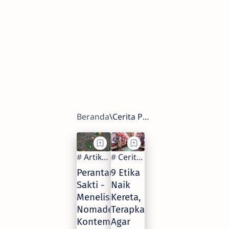
Perantau
9 Etika
Sakti -
Naik
Menelisik
Kereta,
Nomaden
Terapkan
Kontemporer
Agar