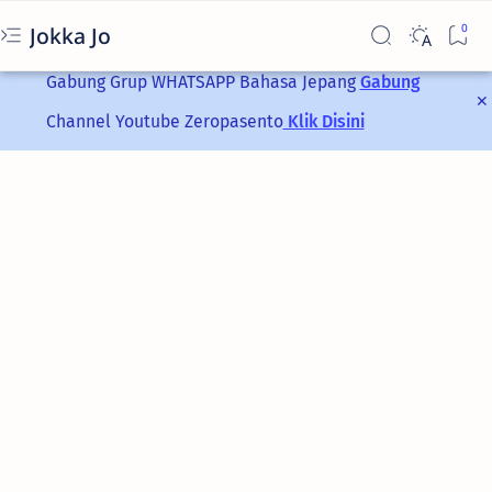
Jokka Jo
Gabung Grup
WHATSAPP
Bahasa Jepang
Gabung
Channel Youtube Zeropasento
Klik Disini