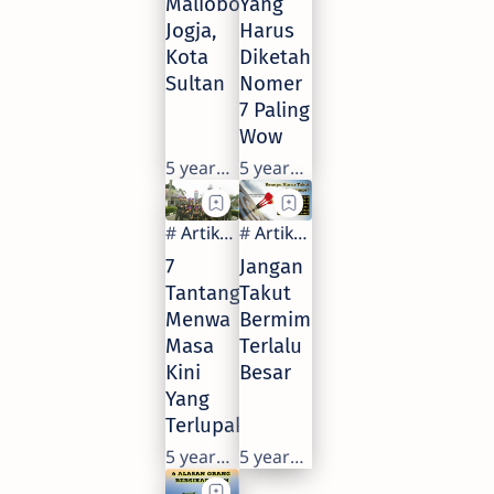
Malioboro
Yang
Jogja,
Harus
Kota
Diketahui,
Sultan
Nomer
7 Paling
Wow
5 years ago
5 years ago
7
Jangan
Tantangan
Takut
Menwa
Bermimpi
Masa
Terlalu
Kini
Besar
Yang
Terlupakan
5 years ago
5 years ago