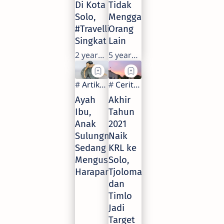
Di Kota
Tidak
Solo,
Mengganggu
#Travelling
Orang
Singkat
Lain
2 years ago
5 years ago
Ayah
Akhir
Ibu,
Tahun
Anak
2021
Sulungmu
Naik
Sedang
KRL ke
Mengusahakan
Solo,
Harapanmu
Tjolomadoe
dan
Timlo
Jadi
Target