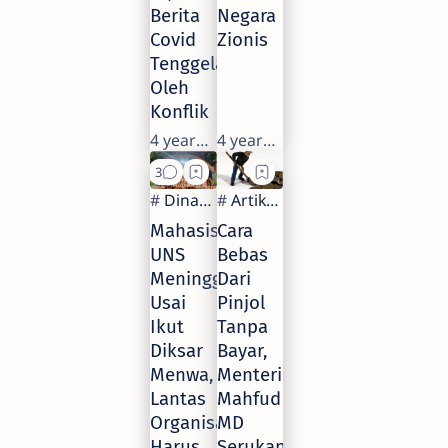
Berita
Negara
Covid
Zionis
Tenggelam
Oleh
Konflik
4 years ago
4 years ago
Mahasiswa
Cara
UNS
Bebas
Meninggal
Dari
Usai
Pinjol
Ikut
Tanpa
Diksar
Bayar,
Menwa,
Menteri
Lantas
Mahfud
Organisasinya
MD
Harus
Serukan