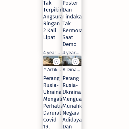
Tak
Poster
Terpikirkan,
Dan
Angsuran
Tindakan
Ringan
Tak
2 Kali
Bermoral
Lipat
Saat
Demo
4 years ago
4 years ago
Perang
Perang
Rusia-
Rusia-
Ukraina
Ukraina
Mengalihkan
Menguak
Perhatian
Munafik
Darurat
Negara
Covid
Adidaya
19,
Dan