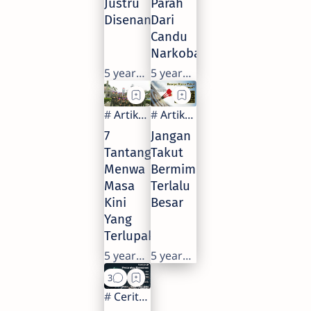
Justru
Parah
Disenangi
Dari
Candu
Narkoba
5 years ago
5 years ago
7
Jangan
Tantangan
Takut
Menwa
Bermimpi
Masa
Terlalu
Kini
Besar
Yang
Terlupakan
5 years ago
5 years ago