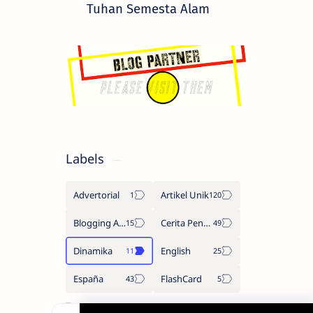
Tuhan Semesta Alam
Labels
Advertorial
Artikel Unik
Blogging Adsense
Cerita Penulis
Dinamika
English
España
FlashCard