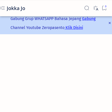
Jokka Jo
Gabung Grup
WHATSAPP
Bahasa Jepang
Gabung
Channel Youtube Zeropasento
Klik Disini