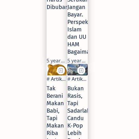
Dibubarkan?
Jangan
Bayar.
Perspektif
Islam
dan UU
HAM
Bagaimana?
5 years ago
5 years ago
Tak
Bukan
Berani
Rasis,
Makan
Tapi
Babi,
Sadarlah
Tapi
Candu
Makan
K-Pop
Riba
Lebih