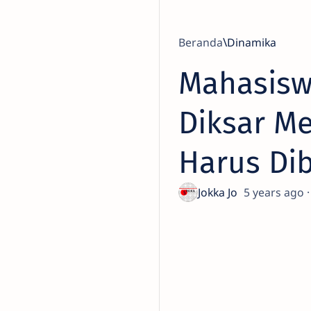
Beranda
Dinamika
Mahasisw
Diksar M
Harus Di
5 years ago