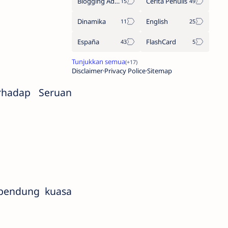
Blogging Adsense
Cerita Penulis
Dinamika
English
España
FlashCard
Disclaimer
Privacy Police
Sitemap
rhadap Seruan
mbendung kuasa