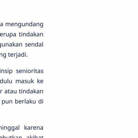
nya mengundang
erupa tindakan
gunakan sendal
g terjadi.
sip senioritas
 dulu masuk ke
r atau tindakan
 pun berlaku di
ninggal karena
ebutkan akibat