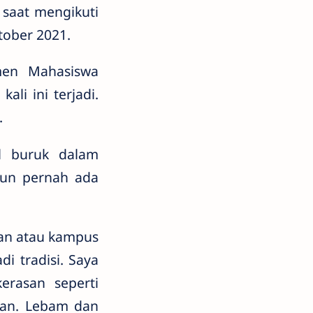
 saat mengikuti
tober 2021.
men Mahasiswa
ali ini terjadi.
.
l buruk dalam
pun pernah ada
an atau kampus
i tradisi. Saya
rasan seperti
han. Lebam dan