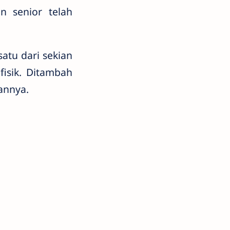
n senior telah
atu dari sekian
isik. Ditambah
annya.