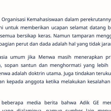
tu Organisasi Kemahasiswaan dalam perekrutan
ni untuk memberikan ucapan selamat datang b
k semua bersikap keras. Namun tamparan meng
bagian perut dan dada adalah hal yang tidak jaran
asia umum jika Menwa masih menerapkan prin
a, sopan santun dan menghormati yang lebih
nwa adalah doktrin utama. Juga tindakan teruku
ikan kepada anggota ketika melakukan kesalahan
an beberapa media berita bahwa Adik GE me
n yang dialaminya, namun sumber lain meny