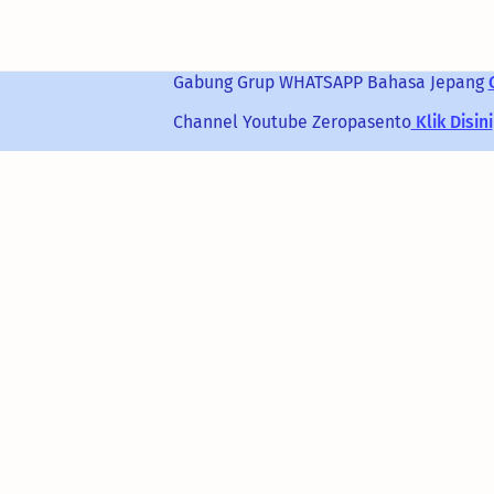
Gabung Grup
WHATSAPP
Bahasa Jepang
Channel Youtube Zeropasento
Klik Disini