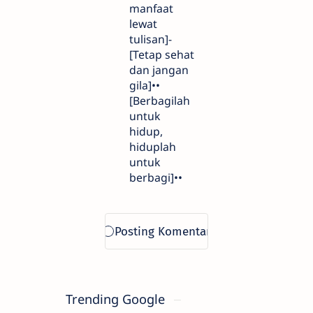
manfaat
lewat
tulisan]-
[Tetap sehat
dan jangan
gila]••
[Berbagilah
untuk
hidup,
hiduplah
untuk
berbagi]••
Trending Google