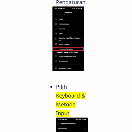
Pengaturan.
Pilih
Keyboard &
Metode
Input