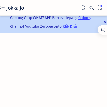
Jokka Jo
Gabung Grup
WHATSAPP
Bahasa Jepang
Gabung
Channel Youtube Zeropasento
Klik Disini