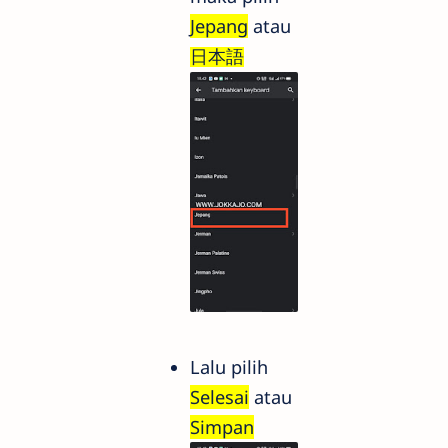
Jepang
atau
日本語
Lalu pilih
Selesai
atau
Simpan