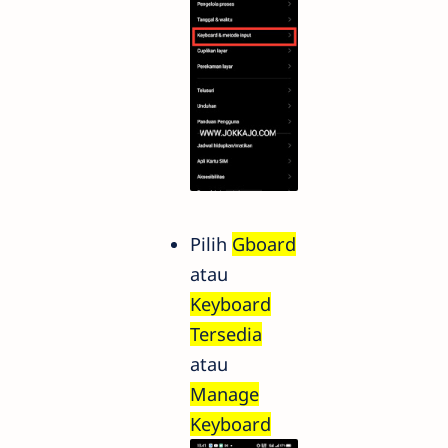
Pilih
Gboard
atau
Keyboard
Tersedia
atau
Manage
Keyboard