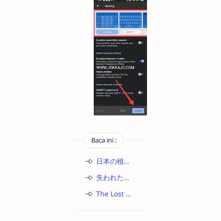
Baca ini :
日本の植民地帝国：アジアにおける日本帝国主義の台頭・残虐支配・そして現在に続く遺産
失われた日の丸の暗号 – 現代の若者が知らない古代日本の10の秘密
The Lost Code of the Rising Sun: 7 Ancient Japanese Secrets the Modern Youth Never Learned