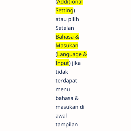
(
Additional
Setting
)
atau pilih
Setelan
Bahasa &
Masukan
(
Language &
Input
) jika
tidak
terdapat
menu
bahasa &
masukan di
awal
tampilan