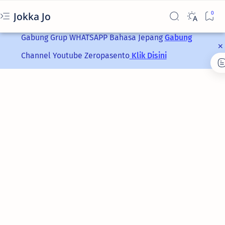
Jokka Jo
Gabung Grup
WHATSAPP
Bahasa Jepang
Gabung
Channel Youtube Zeropasento
Klik Disini