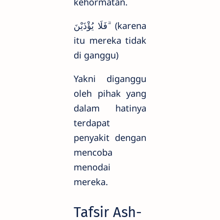
kehormatan.
فَلَا يُؤْذَيْنَ ۗ (karena
itu mereka tidak
di ganggu)
Yakni diganggu
oleh pihak yang
dalam hatinya
terdapat
penyakit dengan
mencoba
menodai
mereka.
Tafsir Ash-