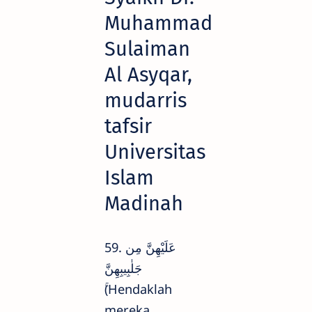
Muhammad
Sulaiman
Al Asyqar,
mudarris
tafsir
Universitas
Islam
Madinah
59. عَلَيْهِنَّ مِن
جَلٰبِيبِهِنَّ
ۚ(Hendaklah
mereka