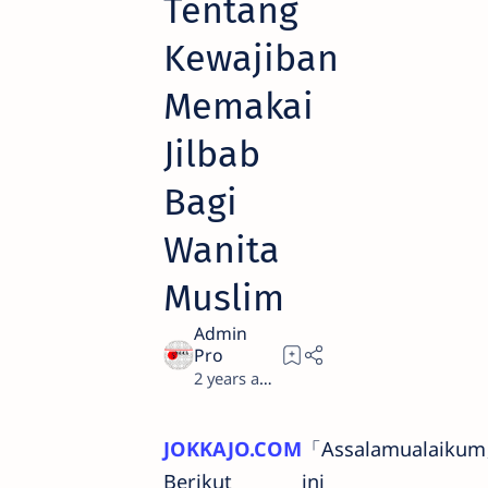
Tentang
Kewajiban
Memakai
Jilbab
Bagi
Wanita
Muslim
2 years ago
9
JOKKAJO.COM
「Assalamualaiku
Berikut ini