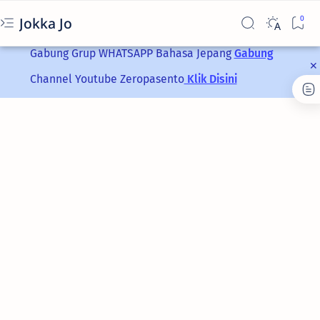
Jokka Jo
Gabung Grup
WHATSAPP
Bahasa Jepang
Gabung
Channel Youtube Zeropasento
Klik Disini