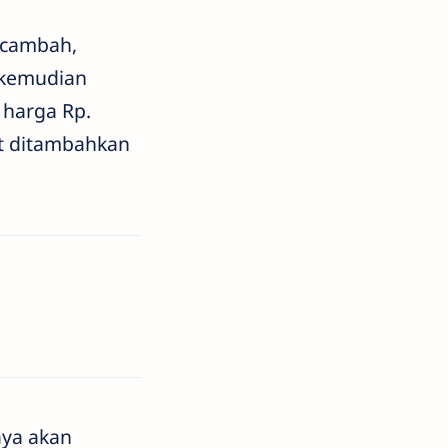
ecambah,
 kemudian
 harga Rp.
at ditambahkan
aya akan