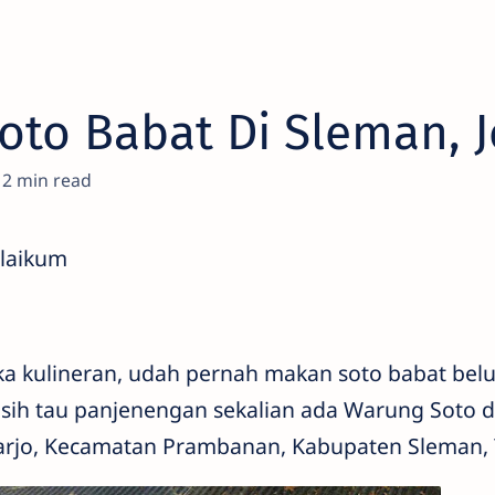
to Babat Di Sleman, J
2
alaikum
uka kulineran, udah pernah makan soto babat bel
asih tau panjenengan sekalian ada Warung Soto da
rjo, Kecamatan Prambanan, Kabupaten Sleman, 