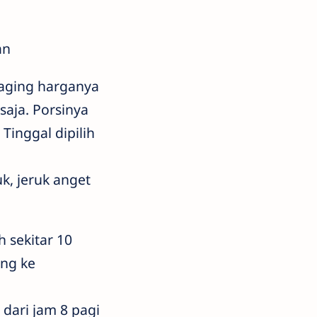
an
daging harganya
saja. Porsinya
Tinggal dipilih
k, jeruk anget
 sekitar 10
ung ke
dari jam 8 pagi