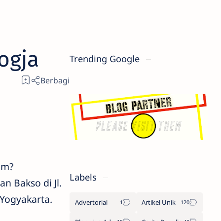
ogja
Trending Google
um?
Labels
n Bakso di Jl.
Yogyakarta.
Advertorial
Artikel Unik