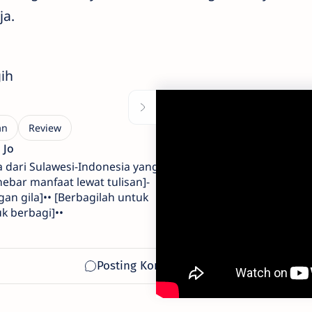
ja.
ih
a dari Sulawesi-Indonesia yang
bar manfaat lewat tulisan]-
gan gila]•• [Berbagilah untuk
k berbagi]••