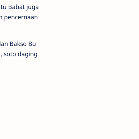
itu Babat juga
an pencernaan
 dan Bakso Bu
m, soto daging