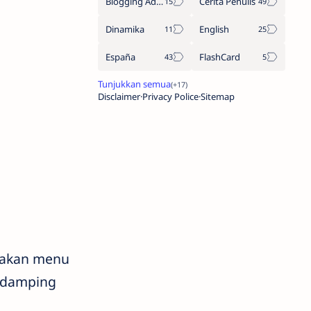
Blogging Adsense
Cerita Penulis
Dinamika
English
España
FlashCard
Disclaimer
Privacy Police
Sitemap
iakan menu
endamping