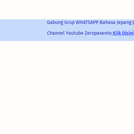
Gabung Grup
WHATSAPP
Bahasa Jepang
Channel Youtube Zeropasento
Klik Disini