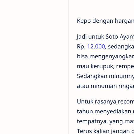
Kepo dengan hargany
Jadi untuk Soto Aya
Rp.
12.000
, sedangka
bisa mengenyangkan k
mau kerupuk, rempey
Sedangkan minumnya k
atau minuman ringan
Untuk rasanya recom
tahun menyediakan m
tempatnya, yang mas
Terus kalian jangan 