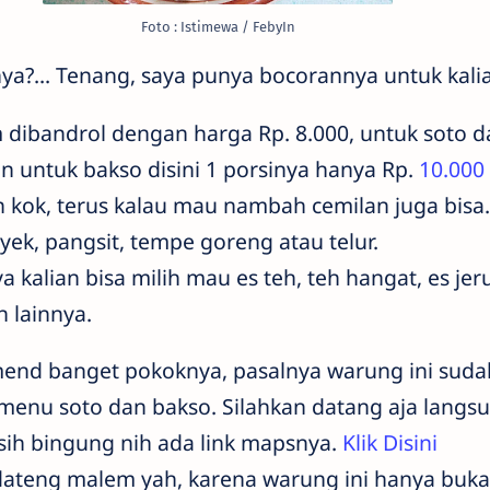
Foto : Istimewa / FebyIn
a?... Tenang, saya punya bocorannya untuk kali
m dibandrol dengan harga Rp. 8.000, untuk soto 
n untuk bakso disini 1 porsinya hanya Rp.
10.000
ok, terus kalau mau nambah cemilan juga bisa. 
ek, pangsit, tempe goreng atau telur.
alian bisa milih mau es teh, teh hangat, es jeru
 lainnya.
end banget pokoknya, pasalnya warung ini sudah
enu soto dan bakso. Silahkan datang aja langs
ih bingung nih ada link mapsnya.
Klik Disini
dateng malem yah, karena warung ini hanya buka 