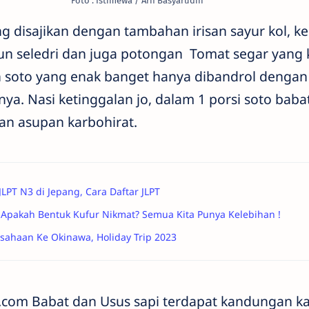
Foto : Istimewa / Arif Basyarudin
g disajikan dengan tambahan irisan sayur kol, k
un seledri dan juga potongan Tomat segar yang
 soto yang enak banget hanya dibandrol dengan
nya. Nasi ketinggalan jo, dalam 1 porsi soto bab
an asupan karbohirat.
JLPT N3 di Jepang, Cara Daftar JLPT
Apakah Bentuk Kufur Nikmat? Semua Kita Punya Kelebihan !
sahaan Ke Okinawa, Holiday Trip 2023
oc.com Babat dan Usus sapi terdapat kandungan k