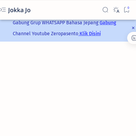
Jokka Jo
Gabung Grup
WHATSAPP
Bahasa Jepang
Gabung
Channel Youtube Zeropasento
Klik Disini